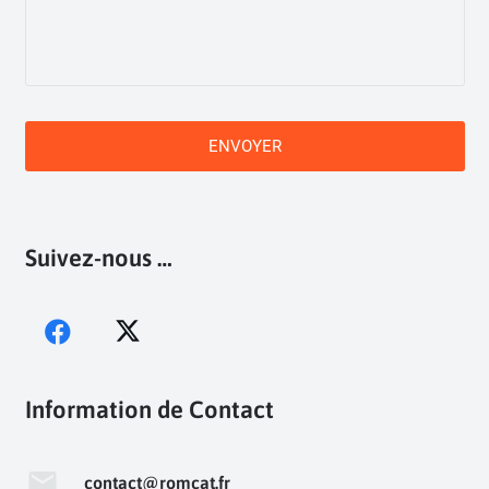
CAPTCHA
Suivez-nous …
Information de Contact
mail
contact@romcat.fr