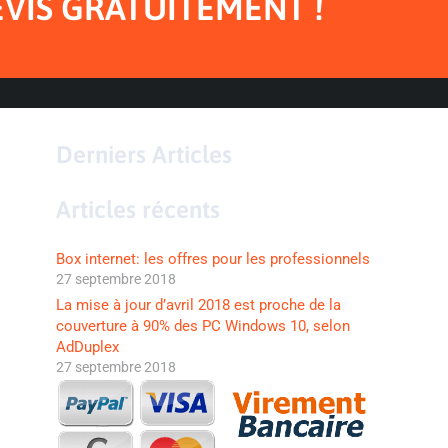
EVIS GRATUITEMENT !
Derniers Articles
Articles récents
Box internet: les offres pour les professionnels
27 septembre 2018
La mise à jour d’avril 2018 est proche de la
couverture à 90% des PC Windows 10, selon
AdDuplex
27 septembre 2018