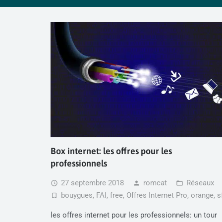
Box internet: les offres pour les
professionnels
27 septembre 2018
romcat
Réseaux
access_time
person
folder_open
bouygues
,
FAI
,
free
,
Offres Internet Pro
,
orange
,
s
turned_in_not
les offres internet pour les professionnels: un tour