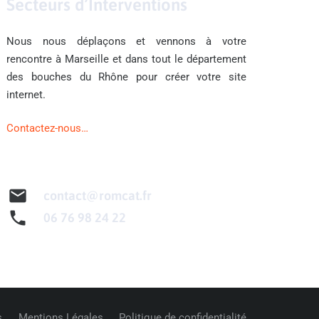
Secteurs d’Interventions
Nous nous déplaçons et vennons à votre
rencontre à Marseille et dans tout le département
des bouches du Rhône pour créer votre site
internet.
Contactez-nous…
mail
contact@romcat.fr
phone
06 76 98 24 22
s
Mentions Légales
Politique de confidentialité