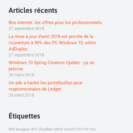
Articles récents
Box internet: les offres pour les professionnels
27 septembre 2018
La mise à jour d’avril 2018 est proche de la
couverture à 90% des PC Windows 10, selon
AdDuplex
27 septembre 2018
Windows 10 Spring Creators Update : ça se
précise
28 mars 2018
Un ado a hacké les portefeuilles pour
cryptomonnaies de Ledger
26 mars 2018
Étiquettes
BDD
bouygues
BTC
cloudflare
DASH
DracOS
ETH
FAI
free