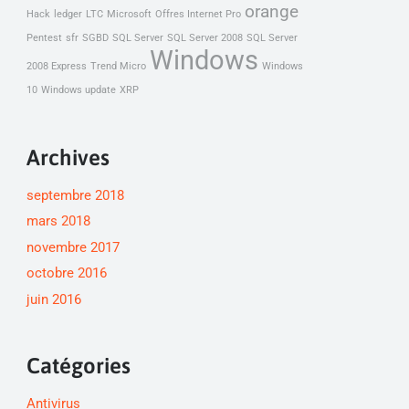
orange
Hack
ledger
LTC
Microsoft
Offres Internet Pro
Pentest
sfr
SGBD
SQL Server
SQL Server 2008
SQL Server
Windows
2008 Express
Trend Micro
Windows
10
Windows update
XRP
Archives
septembre 2018
mars 2018
novembre 2017
octobre 2016
juin 2016
Catégories
Antivirus