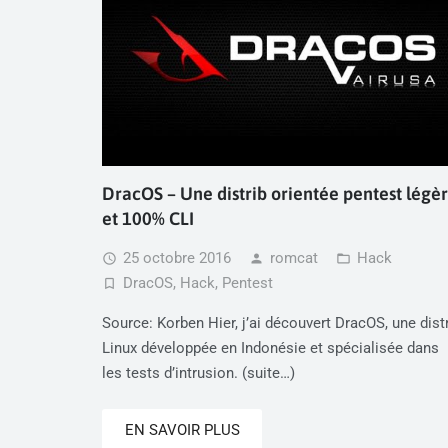
DracOS – Une distrib orientée pentest légè
et 100% CLI
25 octobre 2016
romcat
Hack
access_time
person
folder_open
DracOS
,
Hack
,
Pentest
turned_in_not
Source: Korben Hier, j’ai découvert DracOS, une dist
Linux développée en Indonésie et spécialisée dans
les tests d’intrusion. (suite…)
EN SAVOIR PLUS