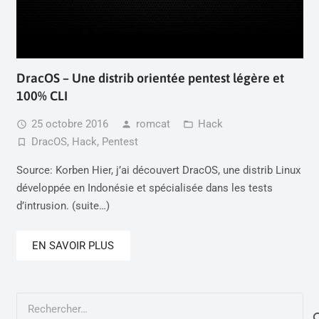
DracOS – Une distrib orientée pentest légère et
100% CLI
25 octobre 2016
romcat
Hack
access_time
person
folder_open
DracOS
,
Hack
,
Pentest
turned_in_not
Source: Korben Hier, j’ai découvert DracOS, une distrib Linux
développée en Indonésie et spécialisée dans les tests
d’intrusion. (suite…)
EN SAVOIR PLUS
Rechercher :