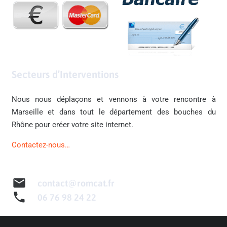
Secteurs d’Interventions
Nous nous déplaçons et vennons à votre rencontre à
Marseille et dans tout le département des bouches du
Rhône pour créer votre site internet.
Contactez-nous…
mail
contact@romcat.fr
phone
06 76 98 24 22