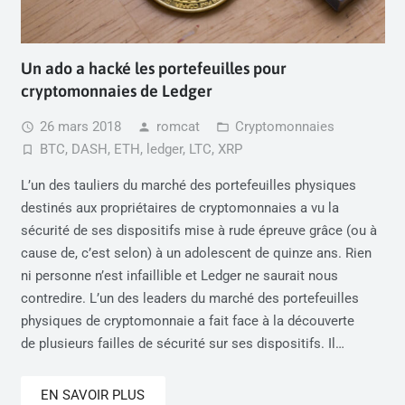
Un ado a hacké les portefeuilles pour
cryptomonnaies de Ledger
26 mars 2018
romcat
Cryptomonnaies
access_time
person
folder_open
BTC
,
DASH
,
ETH
,
ledger
,
LTC
,
XRP
turned_in_not
L’un des tauliers du marché des portefeuilles physiques
destinés aux propriétaires de cryptomonnaies a vu la
sécurité de ses dispositifs mise à rude épreuve grâce (ou à
cause de, c’est selon) à un adolescent de quinze ans. Rien
ni personne n’est infaillible et Ledger ne saurait nous
contredire. L’un des leaders du marché des portefeuilles
physiques de cryptomonnaie a fait face à la découverte
de plusieurs failles de sécurité sur ses dispositifs. Il…
EN SAVOIR PLUS