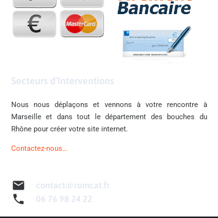
Secteurs d’Interventions
Nous nous déplaçons et vennons à votre rencontre à
Marseille et dans tout le département des bouches du
Rhône pour créer votre site internet.
Contactez-nous…
mail
contact@romcat.fr
phone
06 76 98 24 22