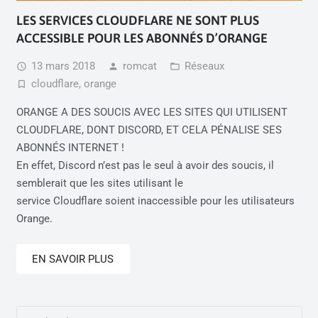
LES SERVICES CLOUDFLARE NE SONT PLUS
ACCESSIBLE POUR LES ABONNÉS D’ORANGE
13 mars 2018
romcat
Réseaux
access_time
person
folder_open
cloudflare
,
orange
turned_in_not
ORANGE A DES SOUCIS AVEC LES SITES QUI UTILISENT
CLOUDFLARE, DONT DISCORD, ET CELA PÉNALISE SES
ABONNÉS INTERNET !
En effet, Discord n’est pas le seul à avoir des soucis, il
semblerait que les sites utilisant le
service Cloudflare soient inaccessible pour les utilisateurs
Orange.
EN SAVOIR PLUS
Rechercher :