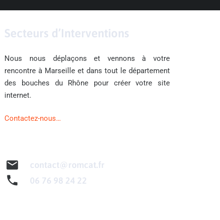
Secteurs d’Interventions
Nous nous déplaçons et vennons à votre
rencontre à Marseille et dans tout le département
des bouches du Rhône pour créer votre site
internet.
Contactez-nous…
mail
contact@romcat.fr
phone
06 76 98 24 22